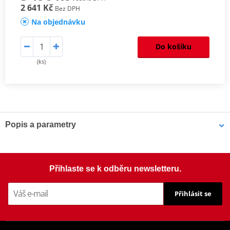
2 641 Kč
Bez DPH
Na objednávku
Do košíku
(ks)
Popis a parametry
Homologation
PDF
Mounting tips
PDF
Přihlaste se k odběru newsletteru.
Přihlásit se