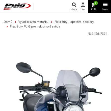
0
Hledat
Účet
Košík
Menu
Hledat
Domů
Vylaď si svou motorku
Plexi štíty, kapotáže, spoilery
Plexi štíty PUIG pro nekruhová světla
Náš kód:
P864