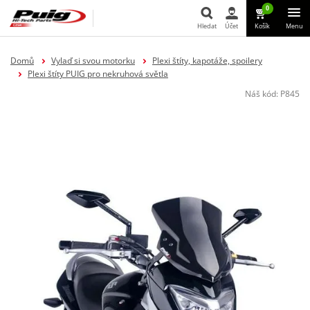
0
Hledat
Účet
Košík
Menu
Hledat
Domů
Vylaď si svou motorku
Plexi štíty, kapotáže, spoilery
Plexi štíty PUIG pro nekruhová světla
Náš kód:
P845