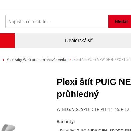
Hledat
Dealerská síť
Plexi štíty PUIG pro nekruhová světla
Plexi štít PUIG NEW GEN. SPORT 5
Plexi štít PUIG
průhledný
WINDS.N.G. SPEED TRIPLE 11-15/R 12
Varianty: