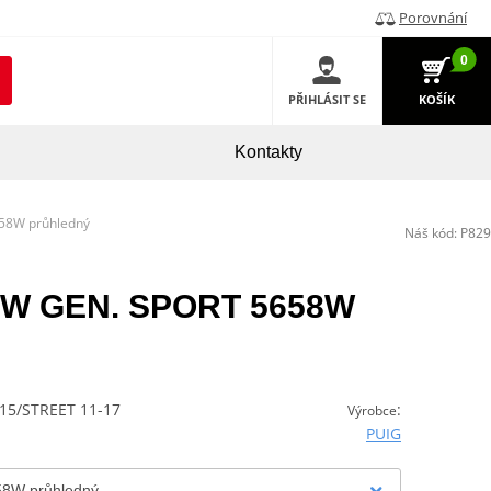
Porovnání
0
PŘIHLÁSIT SE
KOŠÍK
Kontakty
658W průhledný
Náš kód:
P829
 NEW GEN. SPORT 5658W
-15/STREET 11-17
:
Výrobce
PUIG