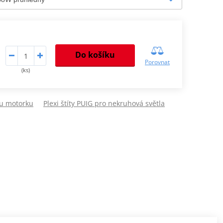
Do košíku
Porovnat
(ks)
ou motorku
Plexi štíty PUIG pro nekruhová světla