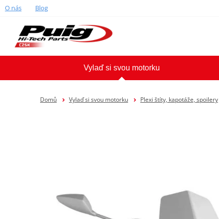
O nás
Blog
Vylaď si svou motorku
Domů
Vylaď si svou motorku
Plexi štíty, kapotáže, spoilery