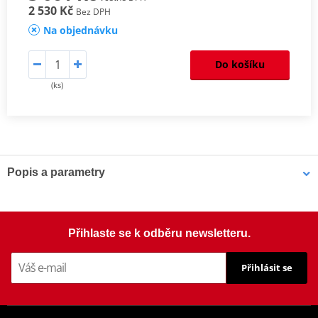
2 530 Kč
Bez DPH
Na objednávku
Do košíku
(ks)
Popis a parametry
Homologation
PDF
Aerodynamic test
PDF
Mounting tips
PDF
Přihlaste se k odběru newsletteru.
Přihlásit se