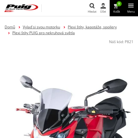
0
Hledat
Účet
Košík
Menu
Hledat
Domů
Vylaď si svou motorku
Plexi štíty, kapotáže, spoilery
Plexi štíty PUIG pro nekruhová světla
Náš kód:
P821