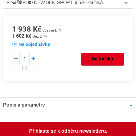
1 938 Kč
Včetně DPH
1 602 Kč
Bez DPH
Na objednávku
Do košíku
(ks)
Popis a parametry
Dodejte svému motocyklu nový sportovní vzhled s plexištítem
Puig
New Generation Sport
.
Přihlaste se k odběru newsletteru.
Plexi je vyrobeno z
3 mm silného akrylátu (PMMA)
, který se