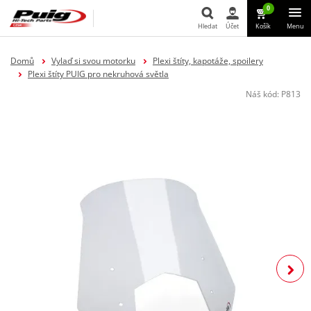
0
Hledat
Účet
Košík
Menu
Hledat
Domů
Vylaď si svou motorku
Plexi štíty, kapotáže, spoilery
Plexi štíty PUIG pro nekruhová světla
Náš kód:
P813