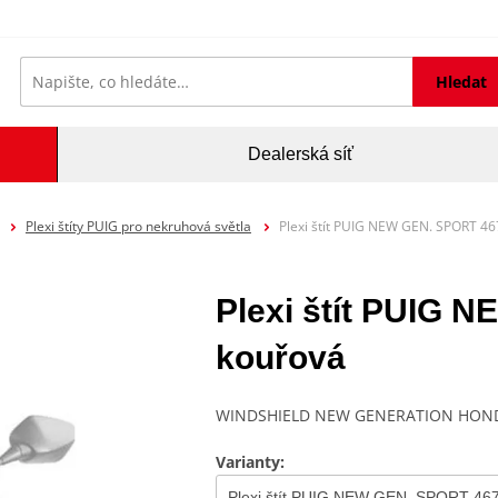
Hledat
Dealerská síť
Plexi štíty PUIG pro nekruhová světla
Plexi štít PUIG NEW GEN. SPORT 4
Plexi štít PUIG
kouřová
WINDSHIELD NEW GENERATION HONDA
Varianty: