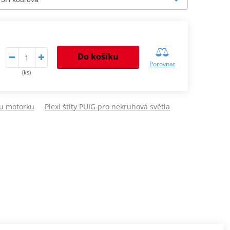
Do košíku
Porovnat
(ks)
ou motorku
Plexi štíty PUIG pro nekruhová světla