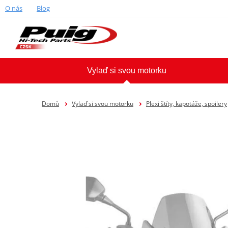
O nás
Blog
Vylaď si svou motorku
Domů
Vylaď si svou motorku
Plexi štíty, kapotáže, spoilery