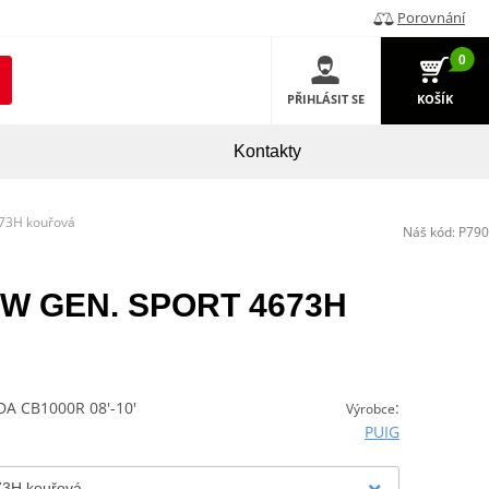
Porovnání
0
PŘIHLÁSIT SE
KOŠÍK
Kontakty
673H kouřová
Náš kód:
P790
 NEW GEN. SPORT 4673H
 CB1000R 08'-10'
:
Výrobce
PUIG