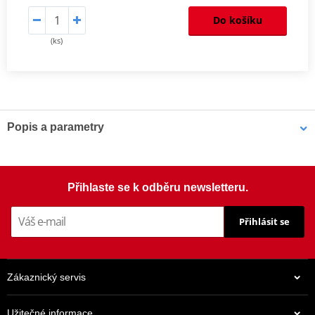
Do košíku
(ks)
Popis a parametry
Homologation
PDF
Mounting tips
PDF
Přihlaste se k odběru newsletteru.
Přihlásit se
Zákaznický servis
Užitečné informace