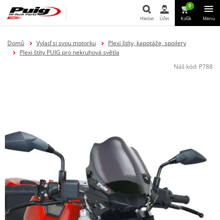
0
Hledat
Účet
Košík
Menu
Hledat
Domů
Vylaď si svou motorku
Plexi štíty, kapotáže, spoilery
Plexi štíty PUIG pro nekruhová světla
Náš kód:
P788