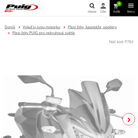
0
Hledat
Účet
Košík
Menu
Hledat
Domů
Vylaď si svou motorku
Plexi štíty, kapotáže, spoilery
Plexi štíty PUIG pro nekruhová světla
Náš kód:
P783