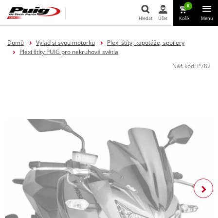
0
Hledat
Účet
Košík
Menu
Hledat
Domů
Vylaď si svou motorku
Plexi štíty, kapotáže, spoilery
Plexi štíty PUIG pro nekruhová světla
Náš kód:
P782