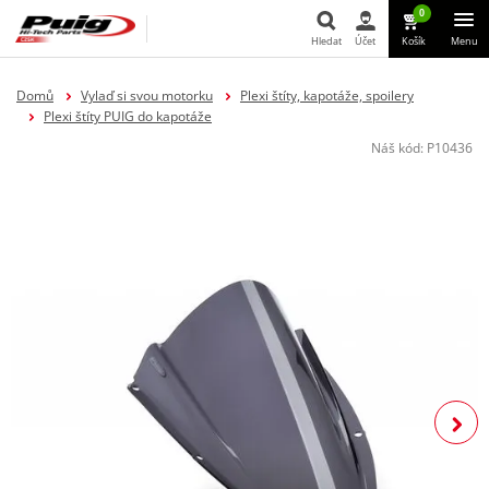
0
Hledat
Účet
Košík
Menu
Hledat
Domů
Vylaď si svou motorku
Plexi štíty, kapotáže, spoilery
Plexi štíty PUIG do kapotáže
Náš kód:
P10436