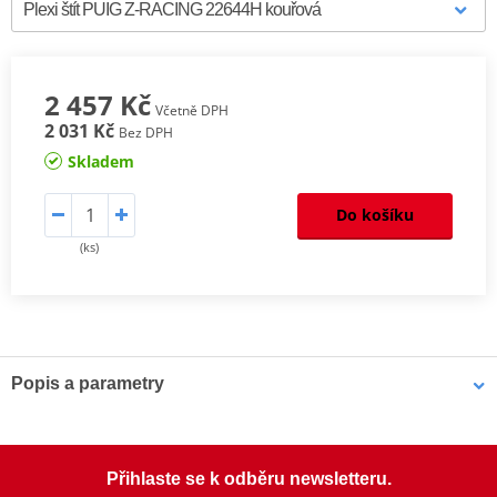
2 457 Kč
Včetně DPH
2 031 Kč
Bez DPH
Skladem
Do košíku
(ks)
Popis a parametry
Dejte svému motocyklu
sportovní charakter
, po kterém jste vždy
toužili, díky
závodnímu štítu od Puig
.
Přihlaste se k odběru newsletteru.
Řada
Z-RACING
je založena na kombinaci agresivního vzhledu