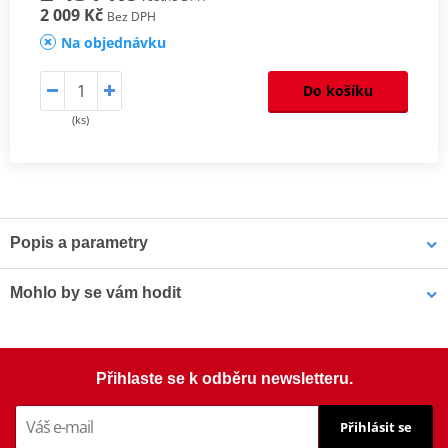
2 009 Kč
Bez DPH
Na objednávku
Do košíku
(ks)
Popis a parametry
Homologation
PDF
Mohlo by se vám hodit
Šrouby PUIG SCREEN 0956R červená M5 (8ks s matkami)
Přihlaste se k odběru newsletteru.
Přihlásit se