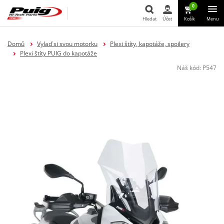
0
Hledat
Účet
Košík
Menu
Hledat
Domů
Vylaď si svou motorku
Plexi štíty, kapotáže, spoilery
Plexi štíty PUIG do kapotáže
Náš kód:
P547