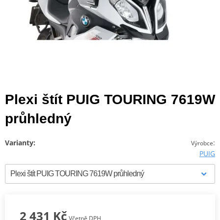
Plexi štít PUIG TOURING 7619W
průhledný
Varianty:
:
Výrobce
PUIG
2 431 Kč
Včetně DPH