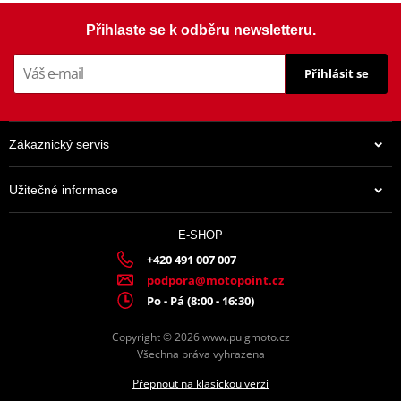
Šrouby PUIG SCREEN 0956R červená M5 (8ks s matkami)
Přihlaste se k odběru newsletteru.
Přihlásit se
Zákaznický servis
Užitečné informace
E-SHOP
+420 491 007 007
podpora@motopoint.cz
156 Kč
Po - Pá (8:00 - 16:30)
Skladem
Copyright © 2026 www.puigmoto.cz
Všechna práva vyhrazena
Přepnout na klasickou verzi