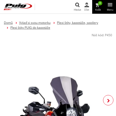
0
Hledat
Účet
Košík
Menu
Hledat
Domů
Vylaď si svou motorku
Plexi štíty, kapotáže, spoilery
Plexi štíty PUIG do kapotáže
Náš kód:
P450