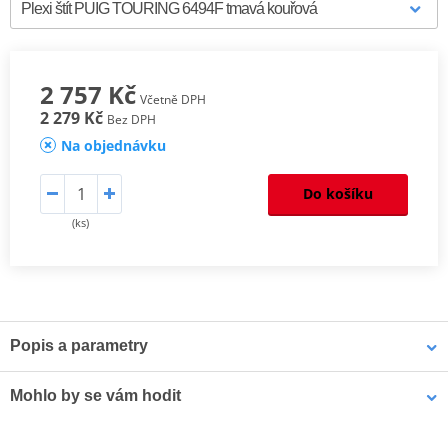
2 757 Kč
Včetně DPH
2 279 Kč
Bez DPH
Na objednávku
Do košíku
(ks)
Popis a parametry
Homologation
PDF
Mohlo by se vám hodit
Comparative test
PDF
Mounting instruction
PDF