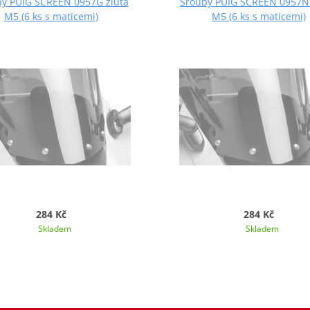
y PUIG SCREEN 0957G žlutá
Šrouby PUIG SCREEN 0957N
M5 (6 ks s maticemi)
M5 (6 ks s maticemi)
284 Kč
284 Kč
Skladem
Skladem