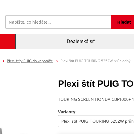
Hledat
Dealerská síť
Plexi štíty PUIG do kapotáže
Plexi štít PUIG TOURING 5252W průhledný
Plexi štít PUIG 
TOURING SCREEN HONDA CBF1000F 10
Varianty: