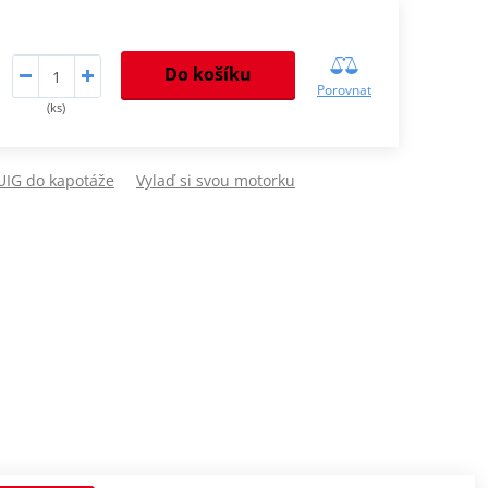
Do košíku
Porovnat
(ks)
PUIG do kapotáže
Vylaď si svou motorku