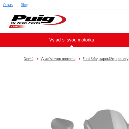
O nás
Blog
Vylaď si svou motorku
Domů
Vylaď si svou motorku
Plexi štíty, kapotáže, spoilery