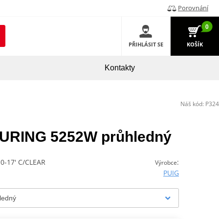
Porovnání
0
PŘIHLÁSIT SE
KOŠÍK
Kontakty
Náš kód:
P324
TOURING 5252W průhledný
-17' C/CLEAR
:
Výrobce
PUIG