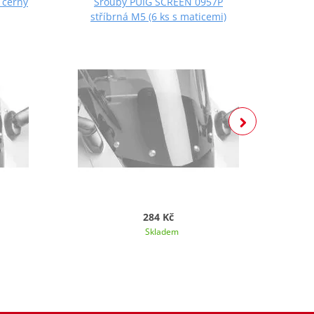
 černý
Šrouby PUIG SCREEN 0957P
Š
stříbrná M5 (6 ks s maticemi)
če
284 Kč
Skladem