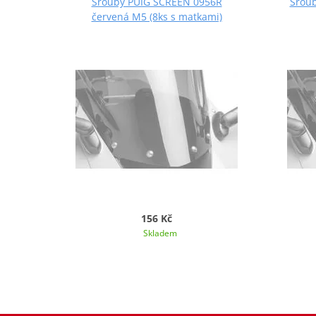
Šrouby PUIG SCREEN 0956R
Šroub
červená M5 (8ks s matkami)
156 Kč
Skladem