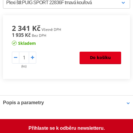
2 341 Kč
Včetně DPH
1 935 Kč
Bez DPH
Skladem
Do košíku
(ks)
Popis a parametry
Sportovní plexi Puig
jsou navržena s důrazem na estetiku i
funkčnost ve stejném poměru, pro jezdce, kteří hledají doplněk
zlepšující vzhled jejich motocyklu. Díky různým barevným
Přihlaste se k odběru newsletteru.
variantám perfektně ladí s liniemi motorky. Zároveň poskytují