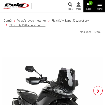
0
Hledat
Účet
Košík
Menu
Hledat
Domů
Vylaď si svou motorku
Plexi štíty, kapotáže, spoilery
Plexi štíty PUIG do kapotáže
Náš kód:
P10683