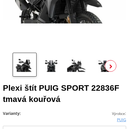
Zobra
Plexi štít PUIG SPORT 22836F
tmavá kouřová
Varianty:
:
Výrobce
PUIG