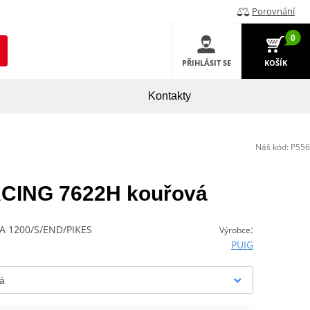
Porovnání
0
PŘIHLÁSIT SE
KOŠÍK
Kontakty
Náš kód:
P556
RACING 7622H kouřová
 1200/S/END/PIKES
:
Výrobce
PUIG