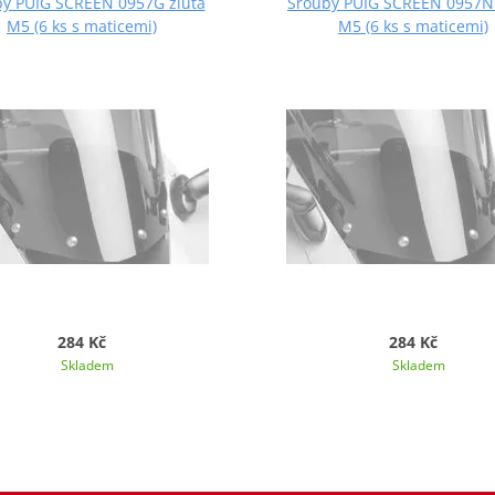
y PUIG SCREEN 0957G žlutá
Šrouby PUIG SCREEN 0957N
M5 (6 ks s maticemi)
M5 (6 ks s maticemi)
284 Kč
284 Kč
Skladem
Skladem