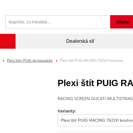
Hledat
Dealerská síť
Plexi štíty PUIG do kapotáže
Plexi štít PUIG RACING 7622H kouřová
Plexi štít PUIG 
RACING SCREEN DUCATI MULTISTRADA
Varianty: