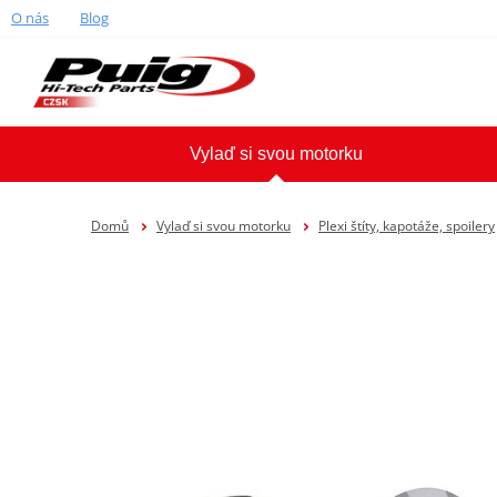
O nás
Blog
Vylaď si svou motorku
Domů
Vylaď si svou motorku
Plexi štíty, kapotáže, spoilery