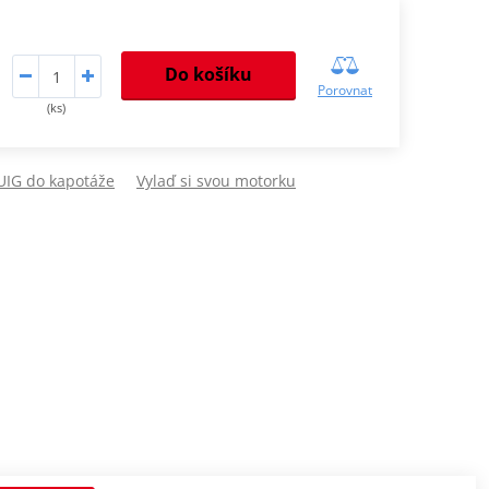
Do košíku
Porovnat
(ks)
PUIG do kapotáže
Vylaď si svou motorku