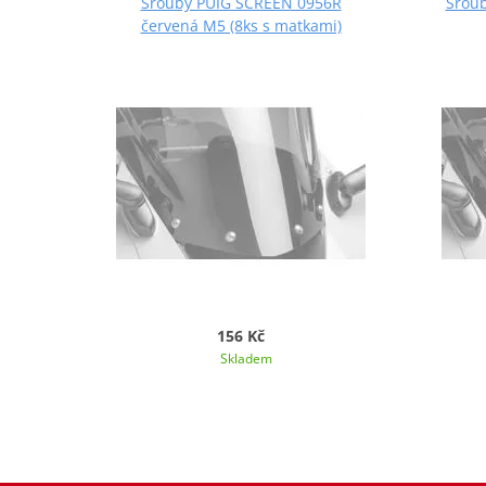
Šrouby PUIG SCREEN 0956R
Šroub
červená M5 (8ks s matkami)
156 Kč
Skladem