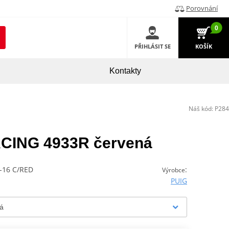
Porovnání
0
PŘIHLÁSIT SE
KOŠÍK
Kontakty
Náš kód:
P284
RACING 4933R červená
-16 C/RED
:
Výrobce
PUIG