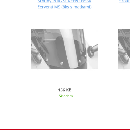
Šrouby PUIG SCREEN 0956R
Šroub
červená M5 (8ks s matkami)
156 Kč
Skladem