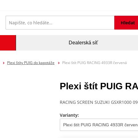
Hledat
Dealerská síť
Plexi štíty PUIG do kapotáže
Plexi štít PUIG RACING 4933R červená
Plexi štít PUIG 
RACING SCREEN SUZUKI GSXR1000 09
Varianty: