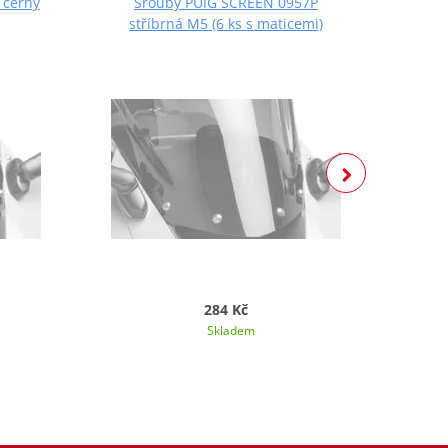
 černý
Šrouby PUIG SCREEN 0957P
Š
stříbrná M5 (6 ks s maticemi)
če
284 Kč
Skladem