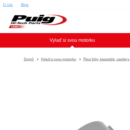
O nás
Blog
Vylaď si svou motorku
Domů
Vylaď si svou motorku
Plexi štíty, kapotáže, spoilery