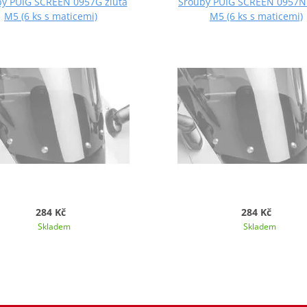
y PUIG SCREEN 0957G žlutá
Šrouby PUIG SCREEN 0957N
M5 (6 ks s maticemi)
M5 (6 ks s maticemi)
284 Kč
284 Kč
Skladem
Skladem