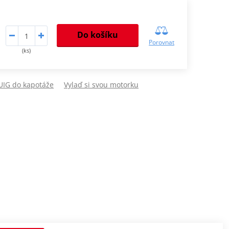
Do košíku
Porovnat
(ks)
PUIG do kapotáže
Vylaď si svou motorku