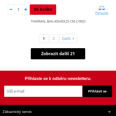
Do košíku
Porovnat
THERMAL BAG 45X45X25 CM C/RED
1
2
Další
Zobrazit další 21
Přihlaste se k odběru newsletteru.
Přihlásit se
Zákaznický servis