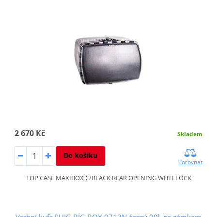
2 670 Kč
Skladem
Do košíku
Porovnat
TOP CASE MAXIBOX C/BLACK REAR OPENING WITH LOCK
Vrchní kufr PUIG BIG BOX 0713N černý 90l, se zámkem