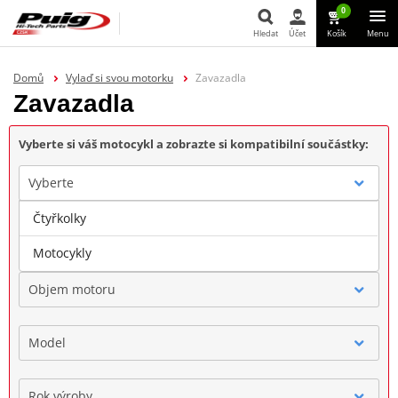
0
Hledat
Účet
Košík
Menu
Hledat
Domů
Vylaď si svou motorku
Zavazadla
Zavazadla
Vyberte si váš motocykl a zobrazte si kompatibilní součástky:
Vyberte
Čtyřkolky
Značka
Motocykly
Objem motoru
Model
Rok výroby