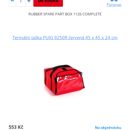
Do košíku
Porovnat
RUBBER SPARE PART BOX 1126 COMPLETE
Termální taška PUIG 9250R červená 45 x 45 x 24 cm
553 Kč
Na objednávku