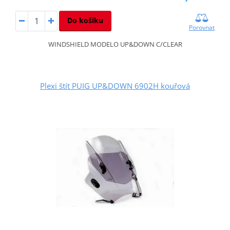
Do košíku
Porovnat
WINDSHIELD MODELO UP&DOWN C/CLEAR
Plexi štít PUIG UP&DOWN 6902H kouřová