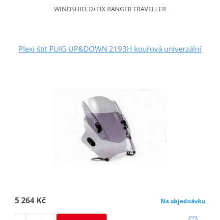
WINDSHIELD+FIX RANGER TRAVELLER
Plexi štít PUIG UP&DOWN 2193H kouřová univerzální
5 264 Kč
Na objednávku