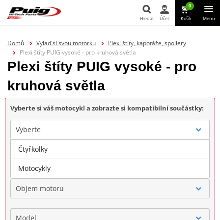
0
Hledat
Účet
Košík
Menu
Hledat
Domů
Vylaď si svou motorku
Plexi štíty, kapotáže, spoilery
Plexi štíty PUIG vysoké - pro kruhová světla
Plexi štíty PUIG vysoké - pro
kruhová světla
Vyberte si váš motocykl a zobrazte si kompatibilní součástky:
Vyberte
Čtyřkolky
Značka
Motocykly
Objem motoru
Model