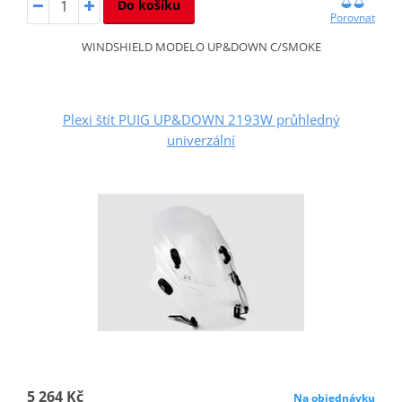
Do košíku
Porovnat
WINDSHIELD MODELO UP&DOWN C/SMOKE
Plexi štít PUIG UP&DOWN 2193W průhledný
univerzální
5 264 Kč
Na objednávku