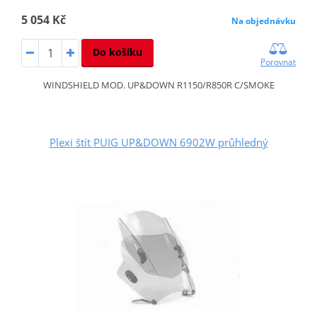
5 054 Kč
Na objednávku
Do košíku
Porovnat
WINDSHIELD MOD. UP&DOWN R1150/R850R C/SMOKE
Plexi štít PUIG UP&DOWN 6902W průhledný