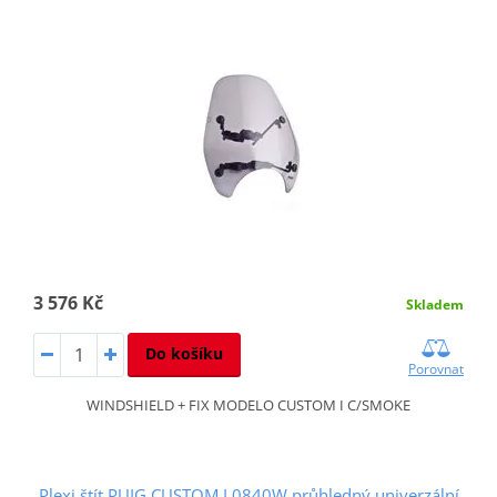
3 576 Kč
Skladem
Do košíku
Porovnat
WINDSHIELD + FIX MODELO CUSTOM I C/SMOKE
Plexi štít PUIG CUSTOM I 0840W průhledný univerzální