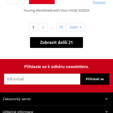
Porovnat
Touring Windshield with Visor VOGE 525DSX
1
2
…
79
Další
Zobrazit další 21
Přihlaste se k odběru newsletteru.
Přihlásit se
Zákaznický servis
Užitečné informace