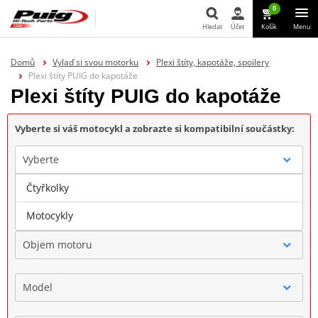
0
Hledat
Účet
Košík
Menu
Hledat
Domů
Vylaď si svou motorku
Plexi štíty, kapotáže, spoilery
Plexi štíty PUIG do kapotáže
Plexi štíty PUIG do kapotáže
Vyberte si váš motocykl a zobrazte si kompatibilní součástky:
Vyberte
Čtyřkolky
Značka
Motocykly
Objem motoru
Model