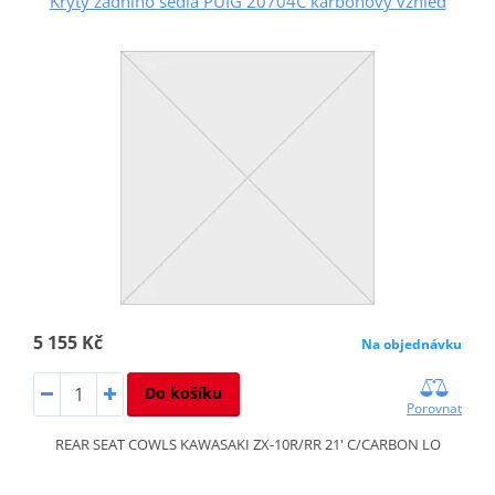
Kryty zadního sedla PUIG 20704C karbonový vzhled
5 155 Kč
Na objednávku
Do košíku
Porovnat
REAR SEAT COWLS KAWASAKI ZX-10R/RR 21' C/CARBON LO