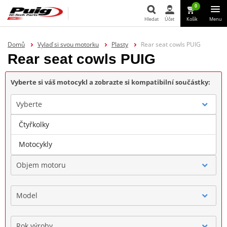
0
Hledat
Účet
Košík
Menu
Hledat
Domů
Vylaď si svou motorku
Plasty
Rear seat cowls PUIG
Rear seat cowls PUIG
Vyberte si váš motocykl a zobrazte si kompatibilní součástky:
Vyberte
Čtyřkolky
Značka
Motocykly
Objem motoru
Model
Rok výroby