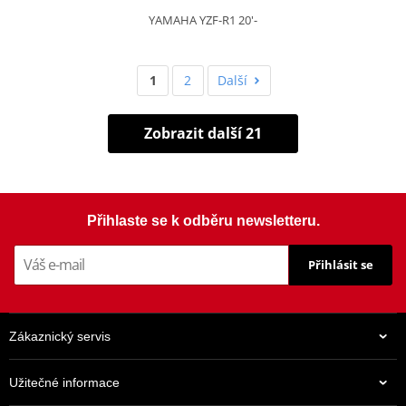
YAMAHA YZF-R1 20'-
1
2
Další
Zobrazit další 21
Přihlaste se k odběru newsletteru.
Přihlásit se
Zákaznický servis
Užitečné informace