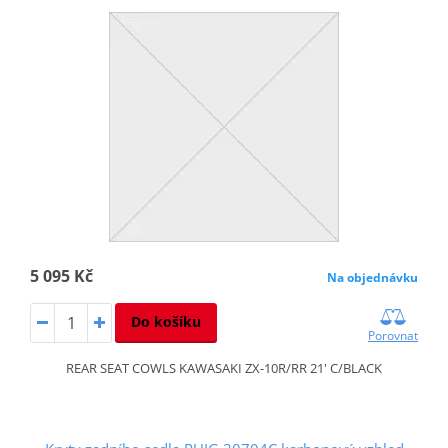
5 095 Kč
Na objednávku
Do košíku
Porovnat
REAR SEAT COWLS KAWASAKI ZX-10R/RR 21' C/BLACK