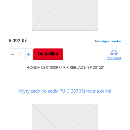
6 092 Kč
Na objednávku
Do košíku
Porovnat
HONDA CBR1000RR/-R FIREBLADE/ SP 20'-22'
Kryty zadního sedla PUIG 20705J matná černá