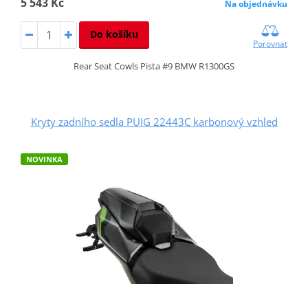
5 543 Kč
Na objednávku
Do košíku
Porovnat
Rear Seat Cowls Pista #9 BMW R1300GS
Kryty zadního sedla PUIG 22443C karbonový vzhled
NOVINKA