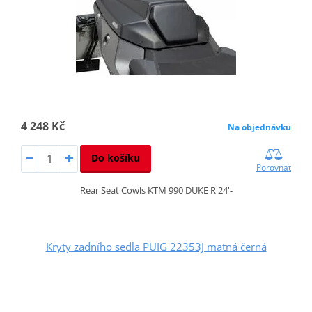
4 248 Kč
Na objednávku
Do košíku
Porovnat
Rear Seat Cowls KTM 990 DUKE R 24'-
Kryty zadního sedla PUIG 22353J matná černá