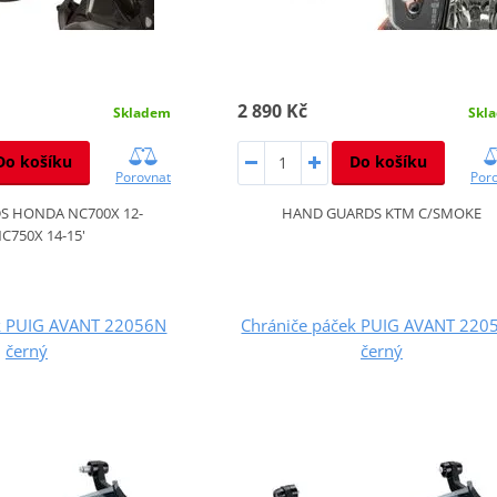
2 890 Kč
Skladem
Skl
Do košíku
Do košíku
Porovnat
Por
S HONDA NC700X 12-
HAND GUARDS KTM C/SMOKE
NC750X 14-15'
ek PUIG AVANT 22056N
Chrániče páček PUIG AVANT 220
černý
černý