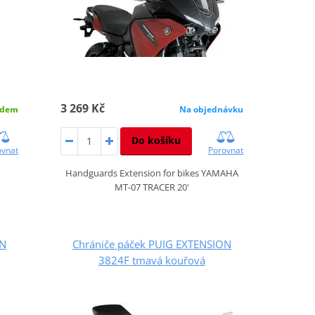
3 269 Kč
adem
Na objednávku
Do košíku
ovnat
Porovnat
Handguards Extension for bikes YAMAHA
MT-07 TRACER 20'
ON
Chrániče páček PUIG EXTENSION
3824F tmavá kouřová