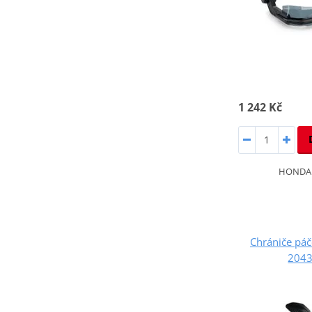
1 242 Kč
HONDA 
Chrániče pá
2043