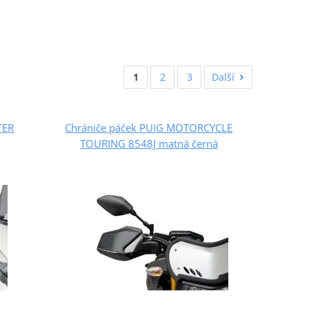
1
2
3
Další
TER
Chrániče páček PUIG MOTORCYCLE
TOURING 8548J matná černá