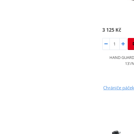
3 125 Kč
HAND GUARD
13'/
Chrániče páč