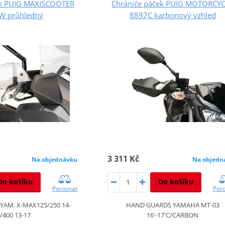
ek PUIG MAXISCOOTER
Chrániče páček PUIG MOTORCY
W průhledný
8897C karbonový vzhled
3 311 Kč
Na objednávku
Na objedn
Do košíku
Do košíku
Porovnat
Por
AM. X-MAX125/250 14-
HAND GUARDS YAMAHA MT-03
/400 13-17
16'-17'C/CARBON