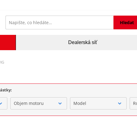
Hledat
Dealerská síť
UIG
částky:
Objem motoru
Model
R