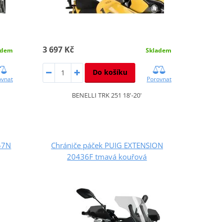
3 697 Kč
adem
Skladem
Do košíku
ovnat
Porovnat
BENELLI TRK 251 18'-20'
57N
Chrániče páček PUIG EXTENSION
20436F tmavá kouřová