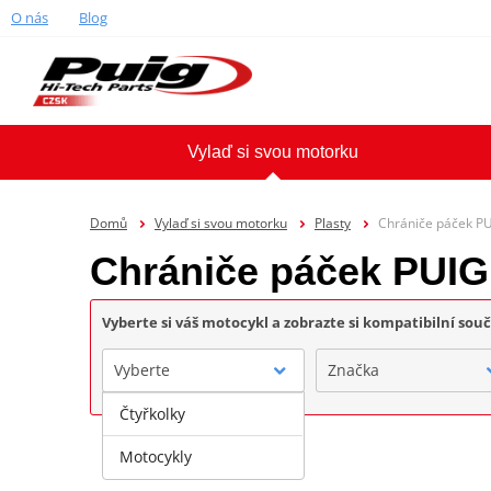
O nás
Blog
Vylaď si svou motorku
Domů
Vylaď si svou motorku
Plasty
Chrániče páček P
Chrániče páček PUIG
Vyberte si váš motocykl a zobrazte si kompatibilní sou
Vyberte
Značka
Čtyřkolky
Motocykly