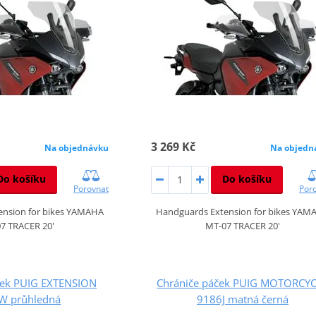
3 269 Kč
Na objednávku
Na objedn
Do košíku
Do košíku
Porovnat
Por
ension for bikes YAMAHA
Handguards Extension for bikes YAM
7 TRACER 20'
MT-07 TRACER 20'
ček PUIG EXTENSION
Chrániče páček PUIG MOTORCY
W průhledná
9186J matná černá