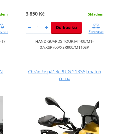
3 850 Kč
adem
Skladem
Do košíku
ovnat
Porovnat
17'
HAND GUARDS TOUR.MT-09/MT-
07/XSR700/XSR900/MT10SP
ON
Chrániče páček PUIG 21335J matná
černá