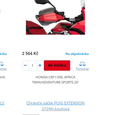
2 564 Kč
ávku
Na objednávku
Do košíku
ovnat
Porovnat
AHA
HONDA CRF1100L AFRICA
TWIN/ADVENTURE SPORTS 20'
CLE
Chrániče páček PUIG EXTENSION
3729H kouřová