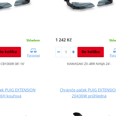
1 242 Kč
Skladem
Skl
Do košíku
Do košíku
Porovnat
Por
CB1000R 08'-16'
KAWASAKI ZX-4RR NINJA 24'-
ček PUIG EXTENSION
Chrániče páček PUIG EXTENSI
6H kouřová
20436W průhledná