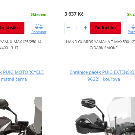
3 637 Kč
Skladem
Skl
Do košíku
Do košíku
Porovnat
Por
AM. X-MAX125/250 14-
HAND GUARDS YAMAHA T-MAX530 12'-
/400 13-17
C/DARK SMOKE
ek PUIG MOTORCYCLE
Chrániče páček PUIG EXTENSI
 matná černá
9622H kouřová