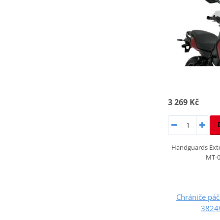
3 269 Kč
Handguards Ext
MT-0
Chrániče pá
3824