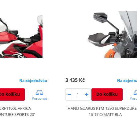
3 435 Kč
Na objednávku
Na objedn
Do košíku
Do košíku
Porovnat
Por
RF1100L AFRICA
HAND GUARDS KTM 1290 SUPERDUKE
NTURE SPORTS 20'
16-17'C/MATT BLA