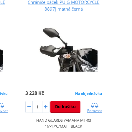
CLE
Chrániče páček PUIG MOTORCYCLE
8897J matná černá
3 228 Kč
ávku
Na objednávku
Do košíku
ovnat
Porovnat
HAND GUARDS YAMAHA MT-03
16'-17'C/MATT BLACK