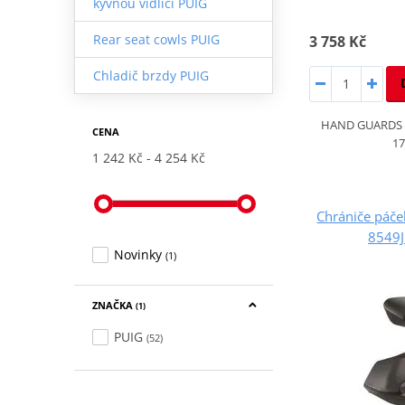
kyvnou vidlici PUIG
Rear seat cowls PUIG
3 758 Kč
Chladič brzdy PUIG
HAND GUARDS Y
CENA
17
1 242 Kč
4 254 Kč
Chrániče páč
8549J
Novinky
(1)
ZNAČKA
(1)
PUIG
(52)