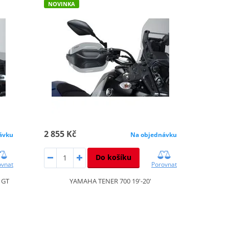
NOVINKA
2 855 Kč
ávku
Na objednávku
Do košíku
ovnat
Porovnat
 GT
YAMAHA TENER 700 19'-20'