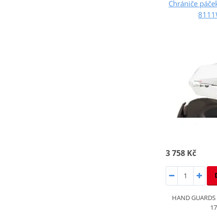
Chrániče páč
8111
3 758 Kč
HAND GUARDS Y
17