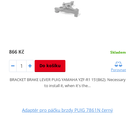
866 Kč
Skladem
Do košíku
Porovnat
BRACKET BRAKE LEVER PUIG YAMAHA YZF-R1 15'(B62). Necessary
to install it, when it's the…
Adaptér pro páčku brzdy PUIG 7861N černý