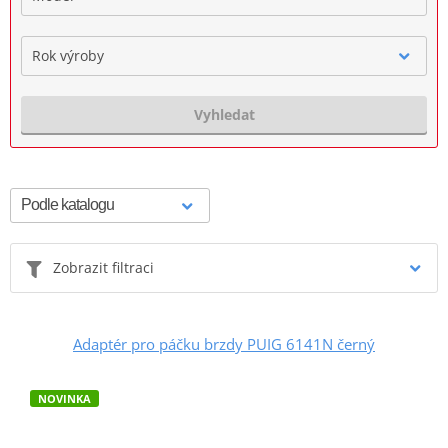
Rok výroby
Vyhledat
Zobrazit filtraci
Adaptér pro páčku brzdy PUIG 6141N černý
NOVINKA