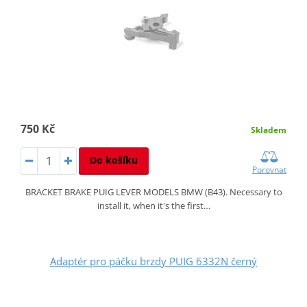
750 Kč
Skladem
Do košíku
Porovnat
BRACKET BRAKE PUIG LEVER MODELS BMW (B43). Necessary to
install it, when it's the first…
Adaptér pro páčku brzdy PUIG 6332N černý