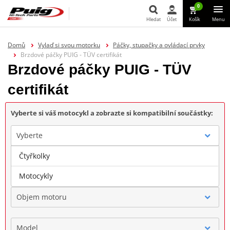
0
Hledat
Účet
Košík
Menu
Hledat
Domů
Vylaď si svou motorku
Páčky, stupačky a ovládací prvky
Brzdové páčky PUIG - TÜV certifikát
Brzdové páčky PUIG - TÜV
certifikát
Vyberte si váš motocykl a zobrazte si kompatibilní součástky:
Vyberte
Čtyřkolky
Značka
Motocykly
Objem motoru
Model