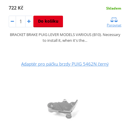
722 Kč
Skladem
Do košíku
Porovnat
BRACKET BRAKE PUIG LEVER MODELS VARIOUS (B10). Necessary
to install it, when it's the…
Adaptér pro páčku brzdy PUIG 5462N černý