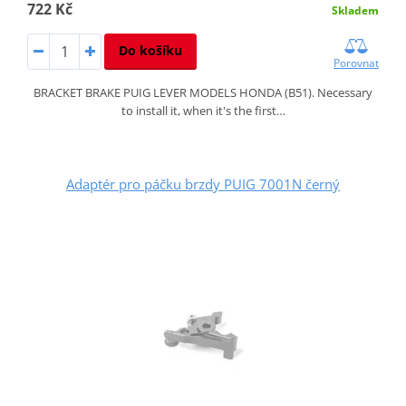
722 Kč
Skladem
Do košíku
Porovnat
BRACKET BRAKE PUIG LEVER MODELS HONDA (B51). Necessary
to install it, when it's the first…
Adaptér pro páčku brzdy PUIG 7001N černý