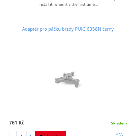
install it, when it's the first time…
Adaptér pro páčku brzdy PUIG 6358N černý
761 Kč
Skladem