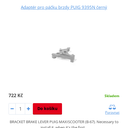
Adaptér pro páčku brzdy PUIG 9395N černý
722 Kč
Skladem
Do košíku
Porovnat
BRACKET BRAKE LEVER PUIG MAXISCOOTER (B-67). Necessary to
install it, when it's the first…