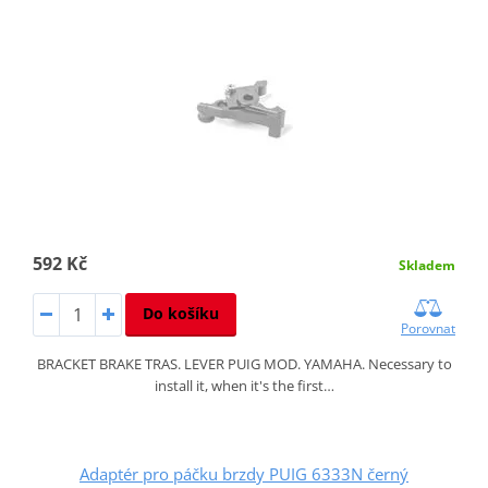
592 Kč
Skladem
Do košíku
Porovnat
BRACKET BRAKE TRAS. LEVER PUIG MOD. YAMAHA. Necessary to
install it, when it's the first…
Adaptér pro páčku brzdy PUIG 6333N černý