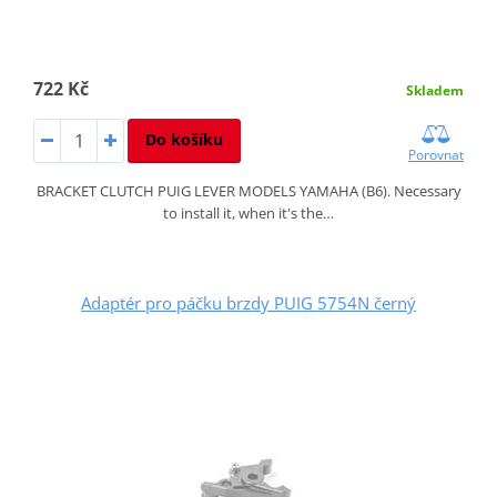
722 Kč
Skladem
Do košíku
Porovnat
BRACKET CLUTCH PUIG LEVER MODELS YAMAHA (B6). Necessary
to install it, when it's the…
Adaptér pro páčku brzdy PUIG 5754N černý