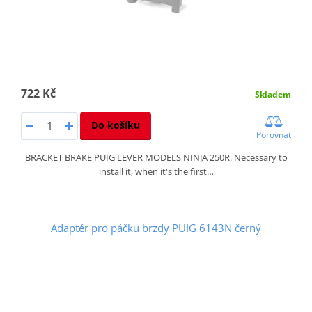
722 Kč
Skladem
Do košíku
Porovnat
BRACKET BRAKE PUIG LEVER MODELS NINJA 250R. Necessary to
install it, when it's the first…
Adaptér pro páčku brzdy PUIG 6143N černý