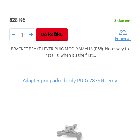
828 Kč
Skladem
Do košíku
Porovnat
BRACKET BRAKE LEVER PUIG MOD. YAMAHA (B58). Necessary to
install it, when it's the first…
Adaptér pro páčku brzdy PUIG 7839N černý