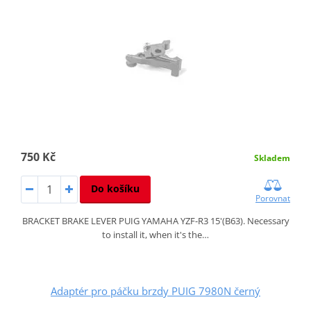
750 Kč
Skladem
Do košíku
Porovnat
BRACKET BRAKE LEVER PUIG YAMAHA YZF-R3 15'(B63). Necessary
to install it, when it's the…
Adaptér pro páčku brzdy PUIG 7980N černý