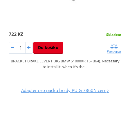
722 Kč
Skladem
Do košíku
Porovnat
BRACKET BRAKE LEVER PUIG BMW S1000XR 15'(B64). Necessary
to install it, when it's the…
Adaptér pro páčku brzdy PUIG 7860N černý