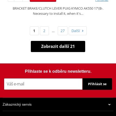
BRACKET BRAKE/CLUTCH LEVER PUIG KYMCO AK550 17'(B-.
Necessary to install it, when it's…
1
2
…
27
Další
Zobrazit další 21
Přihlaste se k odběru newsletteru.
Přihlásit se
Zákaznický servis