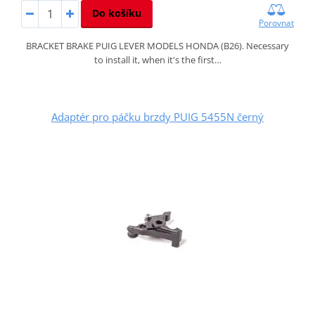
Do košíku
Porovnat
BRACKET BRAKE PUIG LEVER MODELS HONDA (B26). Necessary
to install it, when it's the first…
Adaptér pro páčku brzdy PUIG 5455N černý