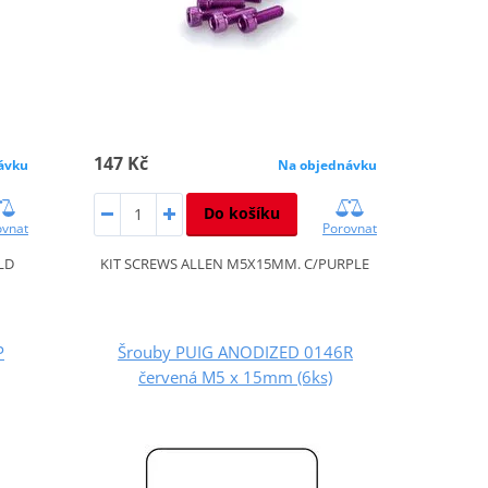
147 Kč
ávku
Na objednávku
Do košíku
ovnat
Porovnat
LD
KIT SCREWS ALLEN M5X15MM. C/PURPLE
P
Šrouby PUIG ANODIZED 0146R
červená M5 x 15mm (6ks)