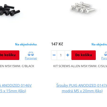
147 Kč
Na objednávku
Na objedn
Do košíku
Do košíku
Porovnat
Por
LEN M5X15MM. C/BLACK
KIT SCREWS ALLEN M5X15MM. C/SIL
G ANODIZED 0146V
Šrouby PUIG ANODIZED 0147
M5 x 15mm (6ks)
modrá M5 x 20mm (6ks)