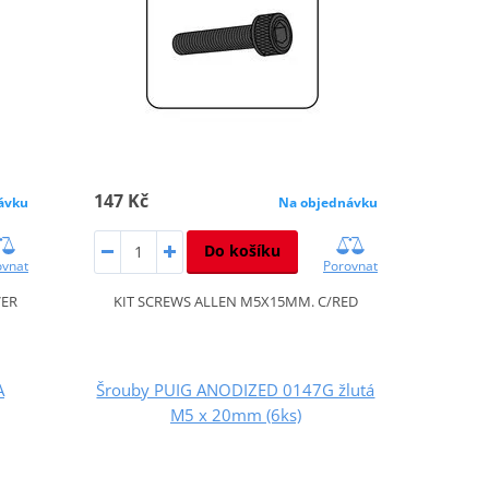
147 Kč
ávku
Na objednávku
Do košíku
ovnat
Porovnat
VER
KIT SCREWS ALLEN M5X15MM. C/RED
A
Šrouby PUIG ANODIZED 0147G žlutá
M5 x 20mm (6ks)