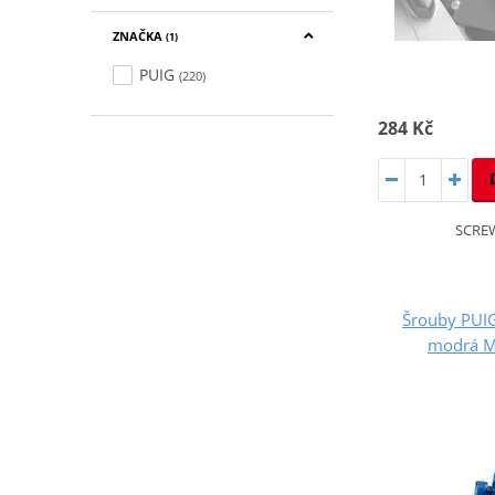
ZNAČKA
(1)
PUIG
(220)
284 Kč
SCREW
Šrouby PUI
modrá M