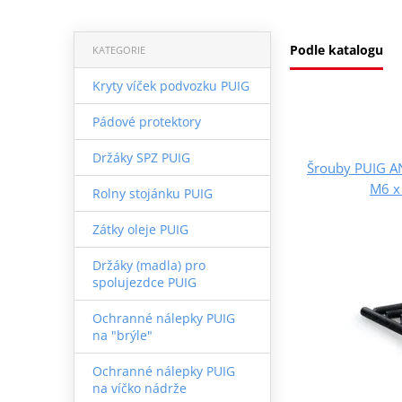
Podle katalogu
KATEGORIE
Kryty víček podvozku PUIG
Pádové protektory
Držáky SPZ PUIG
Šrouby PUIG A
M6 x
Rolny stojánku PUIG
Zátky oleje PUIG
Držáky (madla) pro
spolujezdce PUIG
Ochranné nálepky PUIG
na "brýle"
Ochranné nálepky PUIG
na víčko nádrže