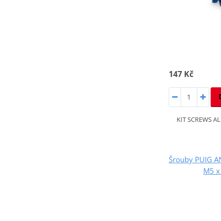
147 Kč
KIT SCREWS A
Šrouby PUIG A
M5 x