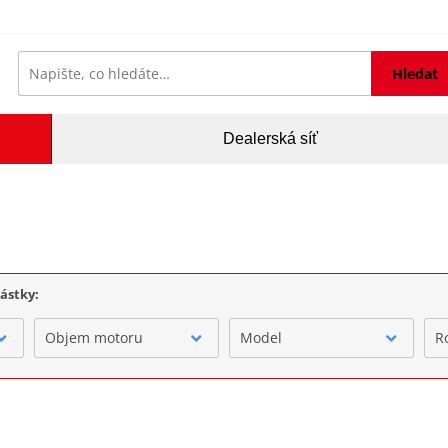
Hledat
Dealerská síť
částky:
Objem motoru
Model
R