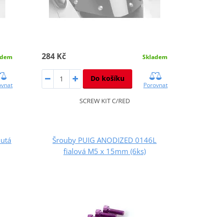
284 Kč
adem
Skladem
Do košíku
ovnat
Porovnat
SCREW KIT C/RED
utá
Šrouby PUIG ANODIZED 0146L
fialová M5 x 15mm (6ks)