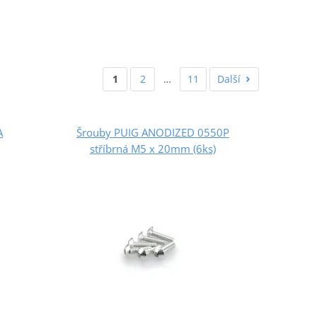
1
2
…
11
Další
A
Šrouby PUIG ANODIZED 0550P
stříbrná M5 x 20mm (6ks)