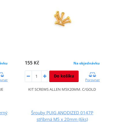
155 Kč
ávku
Na objednávku
Do košíku
ovnat
Porovnat
UE
KIT SCREWS ALLEN M5X20MM. C/GOLD
erný
Šrouby PUIG ANODIZED 0147P
stříbrná M5 x 20mm (6ks)