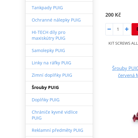
Tankpady PUIG
200 Kč
Ochranné nálepky PUIG
HI-TECH díly pro
maxiskútry PUIG
KIT SCREWS AL
Samolepky PUIG
Linky na ráfky PUIG
Šrouby PUI
červená 
Zimní doplňky PUIG
Šrouby PUIG
Doplňky PUIG
Chrániče kyvné vidlice
PUIG
Reklamní předměty PUIG