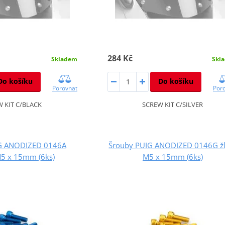
284 Kč
Skladem
Skl
Do košíku
Do košíku
Porovnat
Por
 KIT C/BLACK
SCREW KIT C/SILVER
G ANODIZED 0146A
Šrouby PUIG ANODIZED 0146G žl
5 x 15mm (6ks)
M5 x 15mm (6ks)