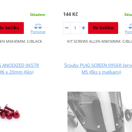
144 Kč
Skladem
Skl
Do košíku
Do košíku
Porovnat
Por
LEN M6X45MM. C/BLACK
KIT SCREWS ALLEN M8X50MM. C/BL
G ANODIZED 0657R
Šrouby PUIG SCREEN 0956R červ
M6 x 20mm (6ks)
M5 (8ks s matkami)