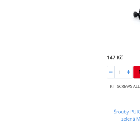
147 Kč
KIT SCREWS AL
Šrouby PUI
zelená 