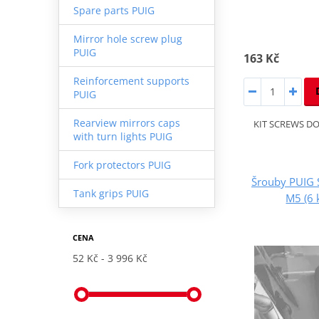
Spare parts PUIG
Mirror hole screw plug
PUIG
163 Kč
Reinforcement supports
PUIG
Rearview mirrors caps
KIT SCREWS D
with turn lights PUIG
Fork protectors PUIG
Šrouby PUIG
Tank grips PUIG
M5 (6 
CENA
52 Kč
3 996 Kč