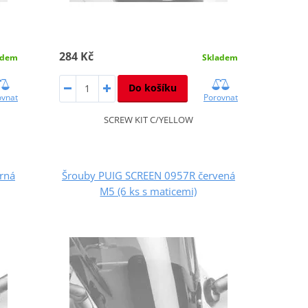
284 Kč
adem
Skladem
Do košíku
ovnat
Porovnat
SCREW KIT C/YELLOW
rná
Šrouby PUIG SCREEN 0957R červená
M5 (6 ks s maticemi)