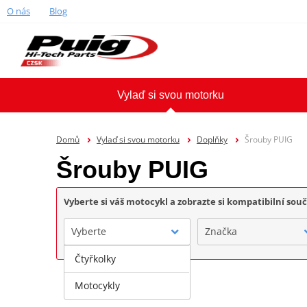
O nás
Blog
Vylaď si svou motorku
Domů
Vylaď si svou motorku
Doplňky
Šrouby PUIG
Šrouby PUIG
Vyberte si váš motocykl a zobrazte si kompatibilní sou
Vyberte
Značka
Čtyřkolky
Motocykly