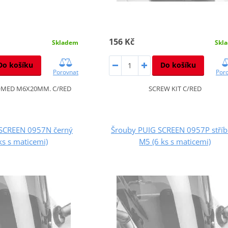
156 Kč
Skladem
Skl
Do košíku
Do košíku
Porovnat
Por
OMED M6X20MM. C/RED
SCREW KIT C/RED
 SCREEN 0957N černý
Šrouby PUIG SCREEN 0957P stříb
ks s maticemi)
M5 (6 ks s maticemi)