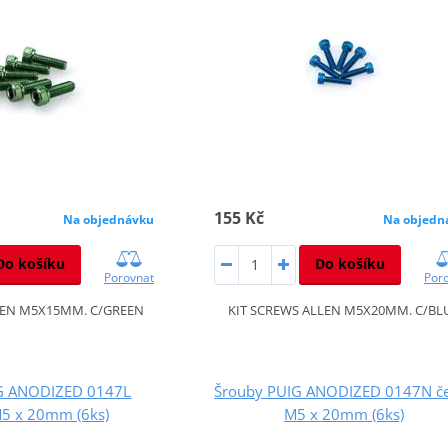
155 Kč
Na objednávku
Na objedn
Do košíku
Do košíku
Porovnat
Por
LEN M5X15MM. C/GREEN
KIT SCREWS ALLEN M5X20MM. C/BL
G ANODIZED 0147L
Šrouby PUIG ANODIZED 0147N č
M5 x 20mm (6ks)
M5 x 20mm (6ks)