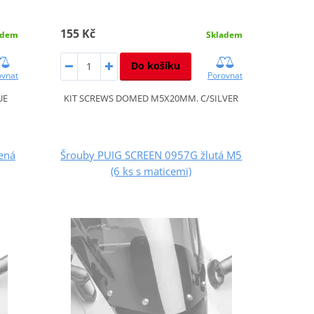
155 Kč
adem
Skladem
Do košíku
ovnat
Porovnat
UE
KIT SCREWS DOMED M5X20MM. C/SILVER
ená
Šrouby PUIG SCREEN 0957G žlutá M5
(6 ks s maticemi)