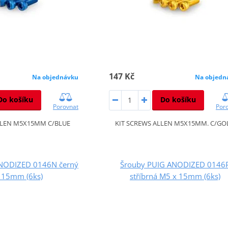
147 Kč
Na objednávku
Na objedn
Do košíku
Do košíku
Porovnat
Por
LLEN M5X15MM C/BLUE
KIT SCREWS ALLEN M5X15MM. C/GO
NODIZED 0146N černý
Šrouby PUIG ANODIZED 0146
 15mm (6ks)
stříbrná M5 x 15mm (6ks)