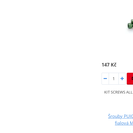
147 Kč
KIT SCREWS AL
Šrouby PUI
fialová 